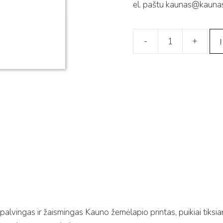
el. paštu kaunas@kaunas
-
+
Į
produkto
kiekis:
Kauno
spalvotas
žemėlapis
(vertikalus)
50x70
cm
alvingas ir žaismingas Kauno žemėlapio printas, puikiai tiksian