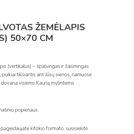
LVOTAS ŽEMĖLAPIS
S) 50×70 CM
s (vertikalus) – spalvingas ir žaismingas
puikiai tiksiantis ant Jūsų sienos, namuose
iki dovana visiems Kauną mylintiems
atinio popieriaus
pageidaujate kitokio formato, susisiekite