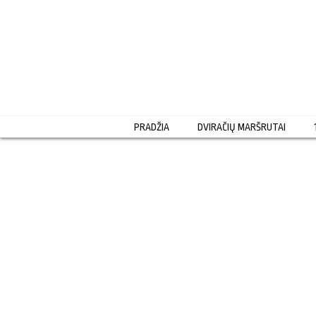
Pereiti
prie
turinio
PRADŽIA
DVIRAČIŲ MARŠRUTAI