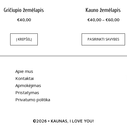
be
Gričiupio žemėlapis
Kauno žemėlapis
chosen
on
Pri
€
40,00
€
40,00
–
€
60,00
ran
the
€40
product
Į KREPŠELĮ
PASIRINKTI SAVYBES
thr
page
€60
Apie mus
Kontaktai
Apmokėjimas
Pristatymas
Privatumo politika
©2026 • KAUNAS, I LOVE YOU!