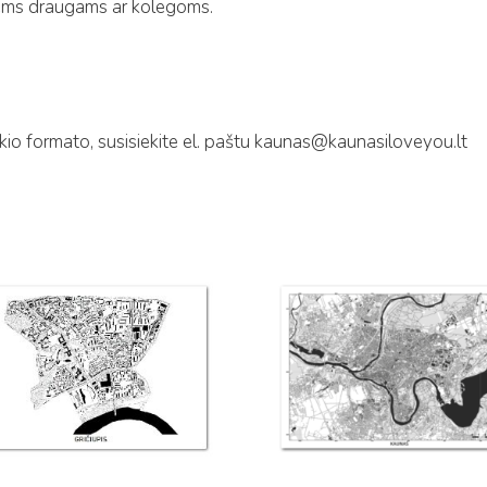
iems draugams ar kolegoms.
kio formato, susisiekite el. paštu kaunas@kaunasiloveyou.lt
This
product
has
multiple
variants.
The
options
may