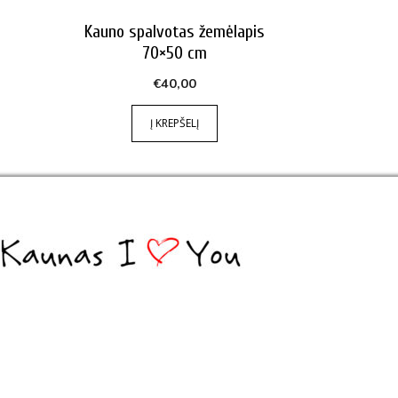
Kauno spalvotas žemėlapis
70×50 cm
ce
ge:
€
40,00
,00
Į KREPŠELĮ
ough
,00