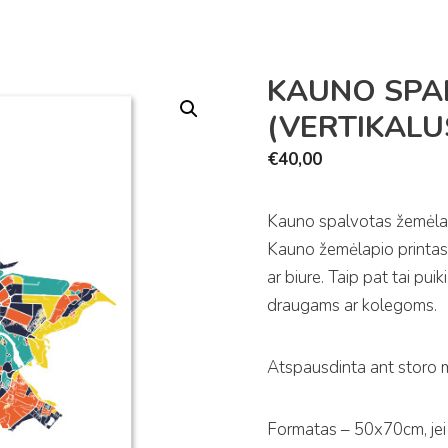
KAUNO SPA
(VERTIKALU
€
40,00
Kauno spalvotas žemėlapi
Kauno žemėlapio printas, 
ar biure. Taip pat tai pu
draugams ar kolegoms.
Atspausdinta ant storo m
Formatas – 50x70cm, jei 