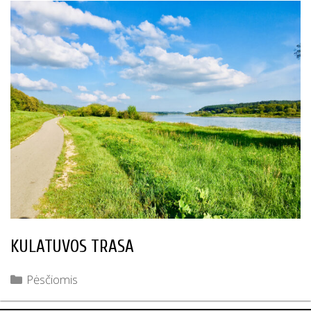
KULATUVOS TRASA
Kategorijos
Pėsčiomis