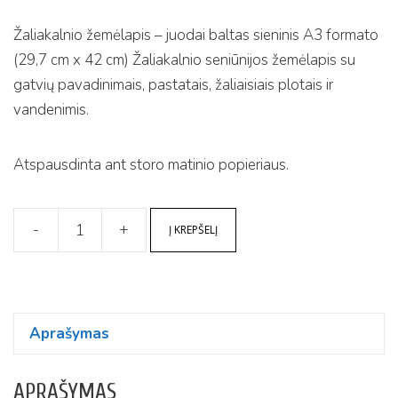
Žaliakalnio žemėlapis – juodai baltas sieninis A3 formato
(29,7 cm x 42 cm) Žaliakalnio seniūnijos žemėlapis su
gatvių pavadinimais, pastatais, žaliaisiais plotais ir
vandenimis.
Atspausdinta ant storo matinio popieriaus.
-
+
Į KREPŠELĮ
produkto
kiekis:
Žaliakalnio
žemėlapis
Aprašymas
APRAŠYMAS