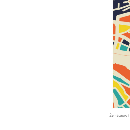
Žemėlapio 