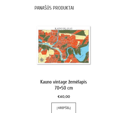
PANAŠŪS PRODUKTAI
Kauno vintage žemėlapis
70×50 cm
€
40,00
Į KREPŠELĮ